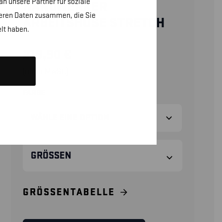
n unsere Partner für soziale
HANDWERKER
teren Daten zusammen, die Sie
ARBEITSHOSE STRETCH
lt haben.
219,90
€
(ohne MwSt.)
FARBE
GRÖSSEN
GRÖSSENTABELLE