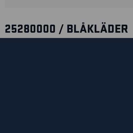
25280000 / BLÅKLÄDER
TOOLRIG™ NAGEL- &
SCHRAUBENTASCHE
Eine große Tasche für Arbeitsmaterial, wenn du mehr Fa
eine gute Übersicht benötigst. Die Tasche lässt sich über d
ToolRig™ System einfach befestigen und ist sowohl für Hos
Zubehör geeignet, was mühelose Anpassungen im Laufe de
ermöglicht.
Die Konstruktion ist robust und formstabil, sodass die Öff
leicht zugänglich bleiben.