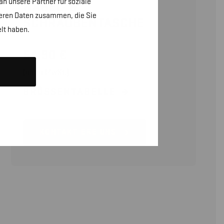
n unsere Partner für soziale
NAGEL- &
teren Daten zusammen, die Sie
SCHRAUBENTASCHE
lt haben.
54,90
€
(ohne MwSt.)
GRÖSSENTABELLE
KONTAKTIERE UNS