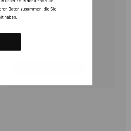
n unsere Partner für soziale
BOXERSHORTS
teren Daten zusammen, die Sie
lt haben.
41,50
€
(ohne MwSt.)
GRÖSSENTABELLE
KONTAKTIERE UNS