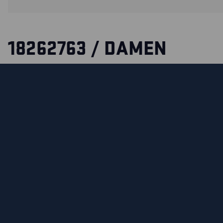
18262763 / DAMEN
FLAMMSCHUTZ BOXERS
Schwer entflammbare Boxershorts, die den Flammschutz ü
Kleidungsschichten hinweg ergänzt. Zertifiziert nach EN IS
EN 1149-5.
ZERTIFIZIERUNGEN
MATERIALEIGENSCHAFTEN UND WASCHHINWEIS