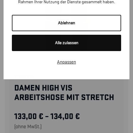
Rahmen Ihrer Nutzung der Dienste gesammelt haben.
Ablehnen
Alle zulassen
Anpassen
71961370
DAMEN HIGH VIS
ARBEITSHOSE MIT STRETCH
133,00
€
–
134,00
€
(ohne MwSt.)