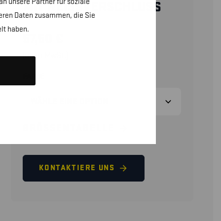
n unsere Partner für soziale
MIT REISSVERSCHLUSS
teren Daten zusammen, die Sie
lt haben.
57,50
€
(ohne MwSt.)
FARBE
GRÖSSENTABELLE
KONTAKTIERE UNS