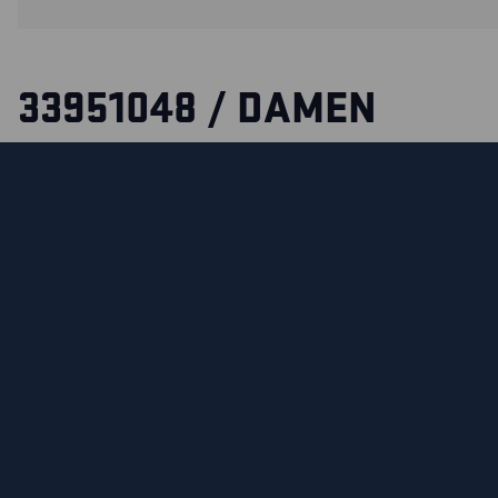
33951048 / DAMEN
KAPUZENJACKE MIT
REISSVERSCHLUSS
Weicher und bequemer Kapuzenpullover aus weichem Jerse
gebürstetem Futter und Einweg-Reißverschluss. Praktisc
mit Handytasche innen.
ZERTIFIZIERUNGEN
MATERIALEIGENSCHAFTEN UND WASCHHINWEIS