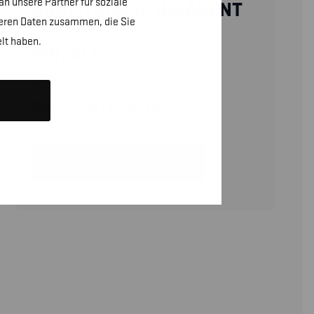
n unsere Partner für soziale
ARBEITSHOSE INHÄRENT
teren Daten zusammen, die Sie
lt haben.
219,00
€
(ohne MwSt.)
GRÖSSENTABELLE
KONTAKTIERE UNS