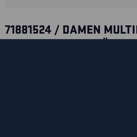
71881524 / DAMEN MULT
ARBEITSHOSE INHÄREN
Eine Hose mit sehr guten Eigenschaften im Verhältnis zu i
Material ist inhärent flammhemmend. Das bedeutet, dass d
die Faserstruktur integriert ist. Die Hose besitzt an den Kn
aus CORDURA® /Kevlar® /Protal®.
Sie verfügt über viele intelligente Taschenlösungen, die d
Zertifizierungen entsprechen. Für maximale Langlebigkeit 
freiliegenden Taschen mit doppeltem Stoff verstärkt. Diese 
mit Komponenten aus Kunststoff.