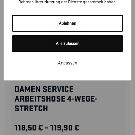
Rahmen Ihrer Nutzung der Dienste gesammelt haben.
Ablehnen
Alle zulassen
Anpassen
71221645
DAMEN SERVICE
ARBEITSHOSE 4-WEGE-
STRETCH
118,50
€
–
119,90
€