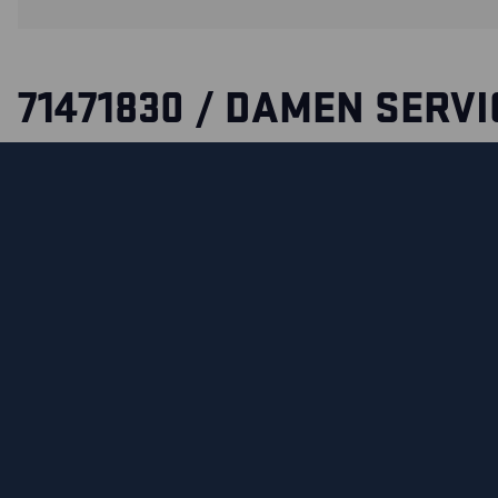
71471830 / DAMEN SERVI
ARBEITSHOSE STRETCH
Service Arbeitshose, die Performance auf die nächste Stuf
Wege-Stretch mit Stretch Einsätzen aus 4-Wege-Stretch an
Rückseite, im Schritt und an den Knien. Die elastische Tail
sehr bequem. Die Hose ist vollständig kratzerresistent.
ZERTIFIZIERUNGEN
MATERIALEIGENSCHAFTEN UND WASCHHINWEIS