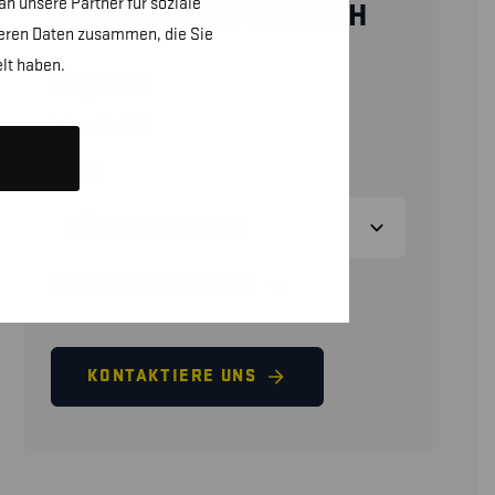
n unsere Partner für soziale
ARBEITSHOSE STRETCH
teren Daten zusammen, die Sie
lt haben.
94,50
€
(ohne MwSt.)
FARBE
GRÖSSENTABELLE
KONTAKTIERE UNS