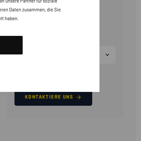
n unsere Partner für soziale
teren Daten zusammen, die Sie
33,50
€
lt haben.
(ohne MwSt.)
FARBE
GRÖSSENTABELLE
KONTAKTIERE UNS