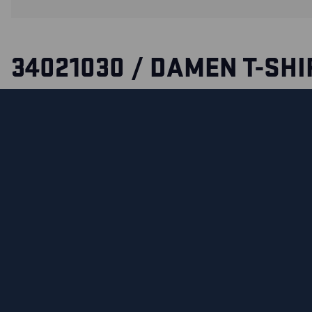
34021030 / DAMEN T-SHI
Sichtbares T-Shirt entwickelt für die weibliche Figur, aus 
maximalen Komfort. Mit Reflexstreifen und High Vis Einsät
Sichtbarkeit. Die dunkleren Abschnitte sind aus 100% Bau
Vis Abschnitte sind aus 100% Polyester.
ZERTIFIZIERUNGEN
MATERIALEIGENSCHAFTEN UND WASCHHINWEIS
MATERIAL