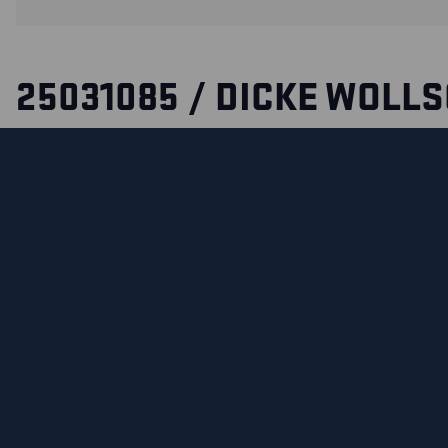
25031085 / DICKE WOLL
Wollsocke aus schwerem Frottee gestrickt, mit Verstärkun
Stellen wie Zehen und Ferse. Dank der Eigenschaften der W
zu regulieren und bei Nässe und Trockenheit warm zu halten,
Material für langfristige Arbeiten im Freien bei niedrigen T
Blåkläders hochwertigste isolierende Socke, die auch ext
Kältebedingungen standhält. Außerdem hat die Wolle eine 
geruchshemmende Funktion.
MATERIALEIGENSCHAFTEN UND WASCHHINWEIS