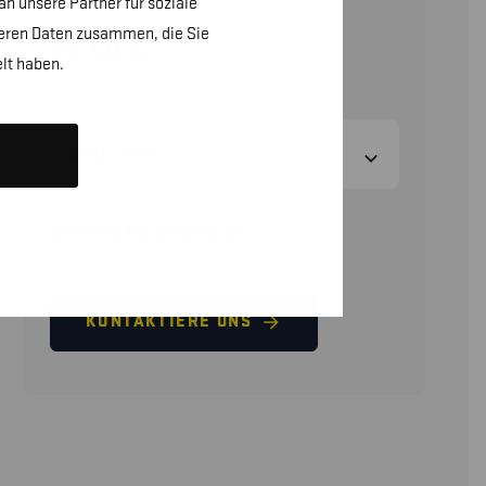
n unsere Partner für soziale
teren Daten zusammen, die Sie
29,50
€
lt haben.
(ohne MwSt.)
GRÖSSEN
GRÖSSENTABELLE
KONTAKTIERE UNS