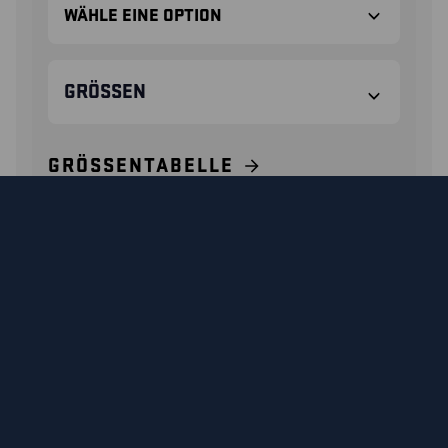
GRÖSSEN
GRÖSSENTABELLE
KONTAKTIERE UNS
24540000 / ELITE
SICHERHEITSSCHUH
Ein haltbarer Schuh mit einer Membran, die Sie in