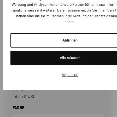
Werbung und Analysen weiter. Unsere Partner führen diese Inform
möglicherweise mit weiteren Daten zusammen, die Sie ihnen bereitg
haben oder die sie im Rahmen Ihrer Nutzung der Dienste gesa
haben.
Ablehnen
Alle zulassen
24540000
ELITE SICHERHEITSSCHUH
Anpassen
131,00
€
(ohne MwSt.)
FARBE