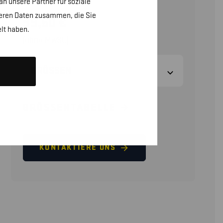
n unsere Partner für soziale
teren Daten zusammen, die Sie
99,50
€
lt haben.
(ohne MwSt.)
GRÖSSEN
GRÖSSENTABELLE
KONTAKTIERE UNS