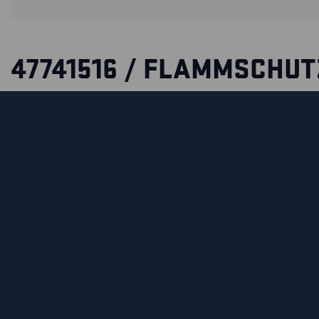
47741516 / FLAMMSCHUT
Flammhemmende Jacke mit einstellbarem Bund- und Arm
Bewegungsfalte am Rücken für optimalen Tragekomfort. Di
wasserabweisende Jacke ist robust und hat praktische Tas
Ihre Arbeit zu erleichtern. Industriewäsche geeignet. Zertif
5, EN ISO 11611, EN 13034, EN ISO 11612, IEC 61482-2. ATPV:
ZERTIFIZIERUNGEN
MATERIALEIGENSCHAFTEN UND WASCHHINWEIS