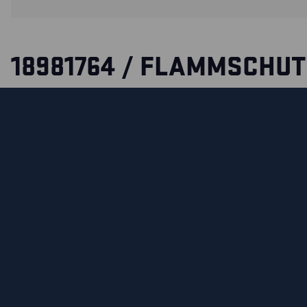
18981764 / FLAMMSCHU
UNTERHOSE
Unsere schwer entflammbare lange Unterhose bietet dank 
schwer entflammbaren Materials dauerhaften Schutz u.a. 
Flammen und Lichtbogen. Zertifiziert nach EN 1149-5, EN I
2.
ZERTIFIZIERUNGEN
MATERIALEIGENSCHAFTEN UND WASCHHINWEIS