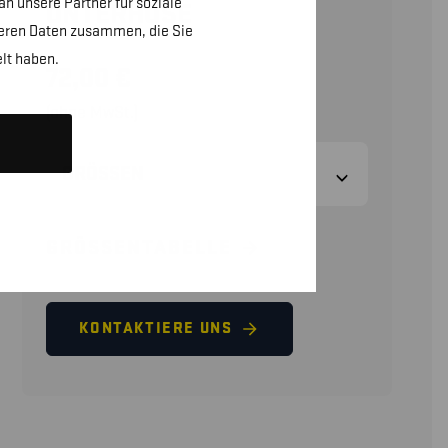
n unsere Partner für soziale
UNTERHOSE
teren Daten zusammen, die Sie
lt haben.
72,00
€
(ohne MwSt.)
GRÖSSEN
GRÖSSENTABELLE
KONTAKTIERE UNS