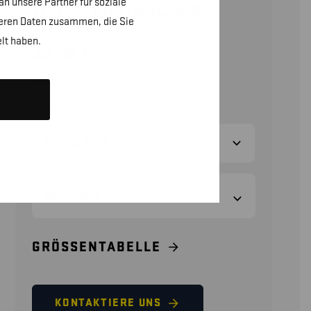
n unsere Partner für soziale
WERKZEUGTASCHEN
teren Daten zusammen, die Sie
lt haben.
32,00
€
(ohne MwSt.)
FARBE
GRÖSSEN
GRÖSSENTABELLE
KONTAKTIERE UNS