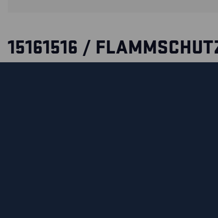
15161516 / FLAMMSCHUT
WERKZEUGTASCHEN
Flammhemmende Werkzeugtaschen für die Modelle 1561, 2
Verwendung mit Gürtel 4039.
ZERTIFIZIERUNGEN
MATERIALEIGENSCHAFTEN UND WASCHHINWEIS
MATERIAL