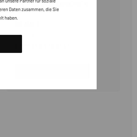
n unsere Partner für soziale
WERKZEUGTASCHEN
teren Daten zusammen, die Sie
lt haben.
32,00
€
(ohne MwSt.)
GRÖSSENTABELLE
KONTAKTIERE UNS