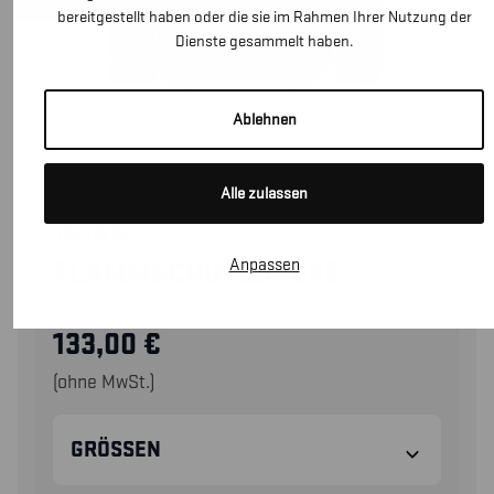
bereitgestellt haben oder die sie im Rahmen Ihrer Nutzung der
Dienste gesammelt haben.
Ablehnen
Alle zulassen
40611516
Anpassen
FLAMMSCHUTZJACKE
133,00
€
(ohne MwSt.)
GRÖSSEN