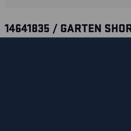
14641835 / GARTEN SHO
Die Blåkläder Garten-Shorts wird bevorzugt von Garten-und
Landschaftsgärtnern getragen. Gesäßtaschen mit CORDUR
andere, sehr sorgfältig ausgewählte Details. Beintasche mi
zusätzliche mit CORDURA® verstärkte Werkzeugtasche.
MATERIALEIGENSCHAFTEN UND WASCHHINWEIS
MATERIAL