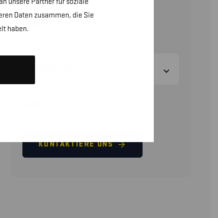
n unsere Partner für soziale
teren Daten zusammen, die Sie
68,00
€
lt haben.
(ohne MwSt.)
GRÖSSEN
GRÖSSENTABELLE
KONTAKTIERE UNS