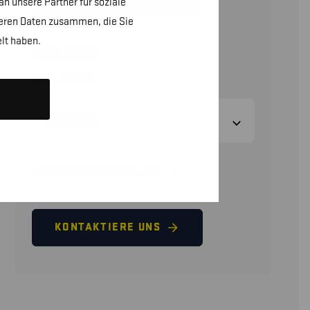
n unsere Partner für soziale
SICHERHEITSSCHUH
teren Daten zusammen, die Sie
lt haben.
146,00
€
(ohne MwSt.)
GRÖSSEN
GRÖSSENTABELLE
KONTAKTIERE UNS