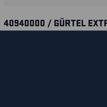
40940000 / GÜRTEL EXT
Extra langer, verstellbarer Gürtel (160cm) mit Metallschnall
gekürzt werden und ist in der Farbe Schwarz erhältlich.
MATERIALEIGENSCHAFTEN UND WASCHHINWEIS