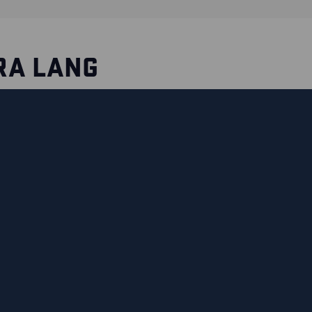
RA LANG
e. Der Gürtel kann