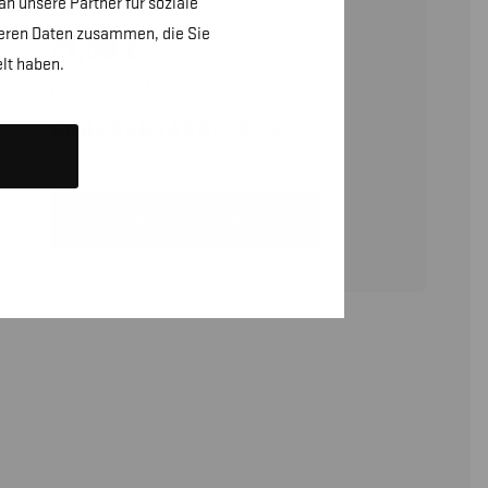
n unsere Partner für soziale
teren Daten zusammen, die Sie
21,00
€
lt haben.
(ohne MwSt.)
GRÖSSENTABELLE
KONTAKTIERE UNS