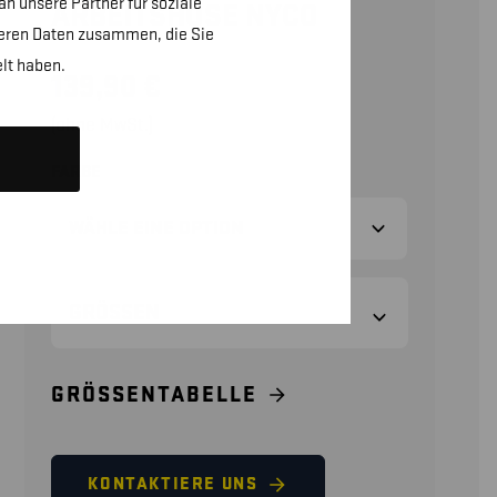
n unsere Partner für soziale
ARBEITSHOSE NYCO
teren Daten zusammen, die Sie
lt haben.
139,90
€
(ohne MwSt.)
FARBE
GRÖSSEN
GRÖSSENTABELLE
KONTAKTIERE UNS