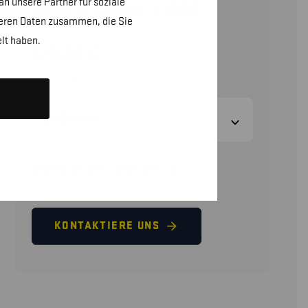
n unsere Partner für soziale
ARBEITSHOSE X1500
teren Daten zusammen, die Sie
lt haben.
129,00
€
(ohne MwSt.)
GRÖSSEN
GRÖSSENTABELLE
KONTAKTIERE UNS