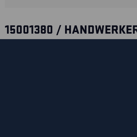
15001380 / HANDWERKE
ARBEITSHOSE X1500
Entdecken Sie die Handwerker-Hose X1500. Funktion und Des
Detail. Diese Hose hat viele praktische Taschen und unzähl
Aufnahmemöglichkeiten für Werkzeuge.Die Kniepolstertas
CORDURA®-verstärkt.
ZERTIFIZIERUNGEN
MATERIALEIGENSCHAFTEN UND WASCHHINWEIS