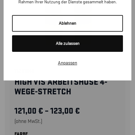
Rahmen Ihrer Nutzung der Dienste gesammelt haben.
Ablehnen
Alle zulassen
Anpassen
11261648
HIGH VIS ARBEITSHOSE 4-
WEGE-STRETCH
121,00
€
–
123,00
€
(ohne MwSt.)
FARBE