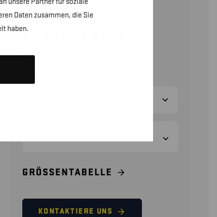
n unsere Partner für soziale
MIT STRETCH
teren Daten zusammen, die Sie
lt haben.
116,90
€
–
118,90
€
(ohne MwSt.)
FARBE
GRÖSSEN
GRÖSSENTABELLE
KONTAKTIERE UNS