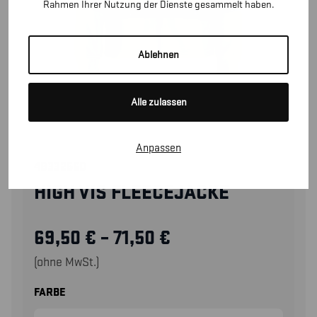
Rahmen Ihrer Nutzung der Dienste gesammelt haben.
Ablehnen
Alle zulassen
Anpassen
48332560
HIGH VIS FLEECEJACKE
69,50
€
–
71,50
€
(ohne MwSt.)
FARBE