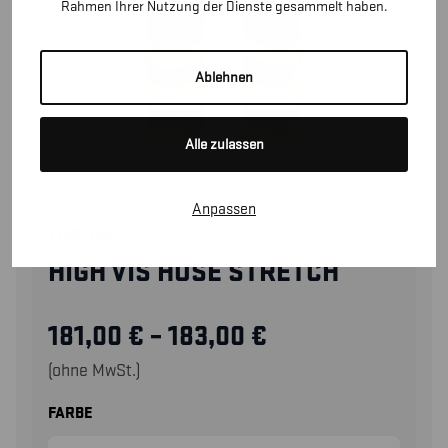
Rahmen Ihrer Nutzung der Dienste gesammelt haben.
Ablehnen
Alle zulassen
Anpassen
11301149
HIGH VIS HOSE STRETCH
181,00
€
–
183,00
€
(ohne MwSt.)
FARBE