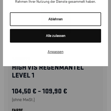
Rahmen Ihrer Nutzung der Dienste gesammelt haben.
Ablehnen
Alle zulassen
Anpassen
43252000
HIGH VIS REGENMANTEL
LEVEL 1
104,50
€
–
109,90
€
(ohne MwSt.)
FARBE