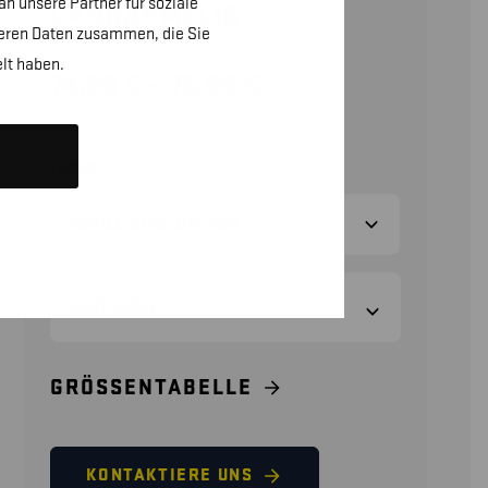
n unsere Partner für soziale
LANGÄRMELIG
teren Daten zusammen, die Sie
lt haben.
74,90
€
–
75,90
€
(ohne MwSt.)
FARBE
GRÖSSEN
GRÖSSENTABELLE
KONTAKTIERE UNS