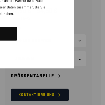
n unsere Partner für soziale
teren Daten zusammen, die Sie
92,50
€
–
94,50
€
lt haben.
(ohne MwSt.)
FARBE
GRÖSSEN
GRÖSSENTABELLE
KONTAKTIERE UNS