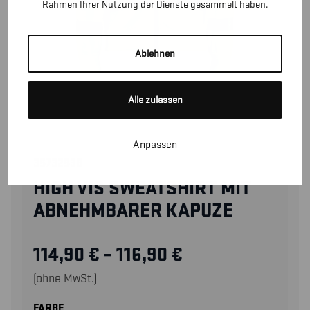
Rahmen Ihrer Nutzung der Dienste gesammelt haben.
Ablehnen
Alle zulassen
Anpassen
35732538
HIGH VIS SWEATSHIRT MIT
ABNEHMBARER KAPUZE
114,90
€
–
116,90
€
(ohne MwSt.)
FARBE