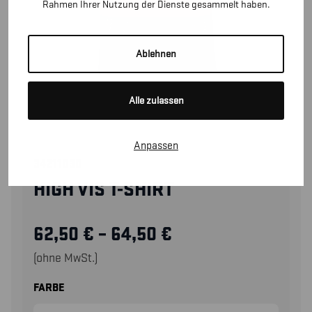
Rahmen Ihrer Nutzung der Dienste gesammelt haben.
Ablehnen
Alle zulassen
Anpassen
34211030
HIGH VIS T-SHIRT
62,50
€
–
64,50
€
(ohne MwSt.)
FARBE