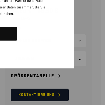
n unsere Partner für soziale
teren Daten zusammen, die Sie
84,90
€
–
86,90
€
lt haben.
(ohne MwSt.)
FARBE
GRÖSSEN
GRÖSSENTABELLE
KONTAKTIERE UNS