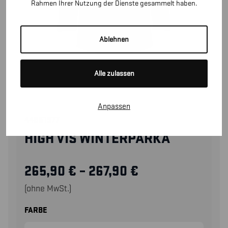
Rahmen Ihrer Nutzung der Dienste gesammelt haben.
Ablehnen
Alle zulassen
Anpassen
44851977
HIGH VIS WINTERPARKA
265,90
€
–
267,90
€
(ohne MwSt.)
FARBE