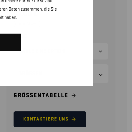
n unsere Partner für soziale
teren Daten zusammen, die Sie
47,00
€
lt haben.
(ohne MwSt.)
FARBE
GRÖSSEN
GRÖSSENTABELLE
KONTAKTIERE UNS