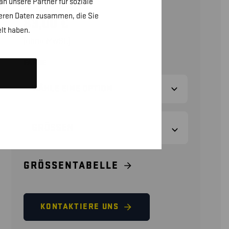
n unsere Partner für soziale
teren Daten zusammen, die Sie
83,00
€
lt haben.
(ohne MwSt.)
FARBE
GRÖSSEN
GRÖSSENTABELLE
KONTAKTIERE UNS