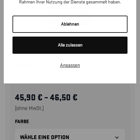
Rahmen Ihrer Nutzung der Dienste gesammelt haben.
Ablehnen
Alle zulassen
Anpassen
32961190
KURZARMHEMD
45,90
€
–
46,50
€
(ohne MwSt.)
FARBE