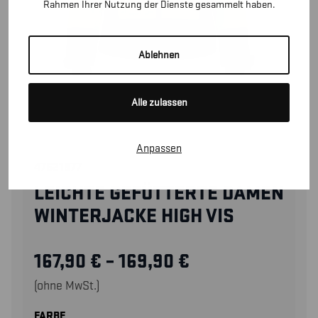
Rahmen Ihrer Nutzung der Dienste gesammelt haben.
Ablehnen
Alle zulassen
Anpassen
47621977
LEICHTE GEFÜTTERTE DAMEN
WINTERJACKE HIGH VIS
167,90
€
–
169,90
€
(ohne MwSt.)
FARBE