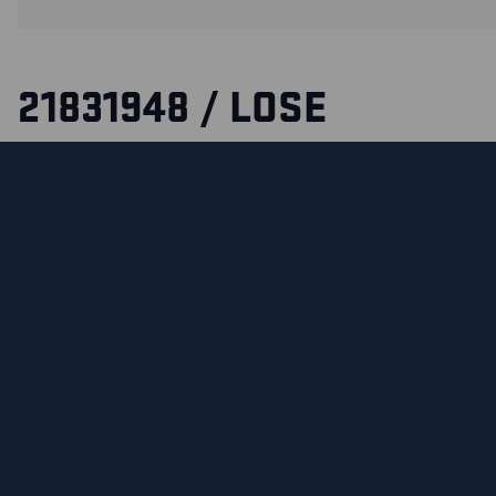
21831948 / LOSE
WERKZEUGTASCHEN
Lose Werkzeugtaschen, die ideal zu den Artikeln 1883, 188
passen.
ZERTIFIZIERUNGEN
MATERIALEIGENSCHAFTEN UND WASCHHINWEIS
MATERIAL