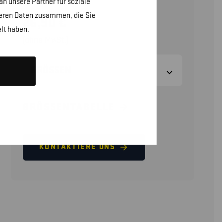
n unsere Partner für soziale
teren Daten zusammen, die Sie
26,90
€
lt haben.
(ohne MwSt.)
GRÖSSEN
GRÖSSENTABELLE
KONTAKTIERE UNS