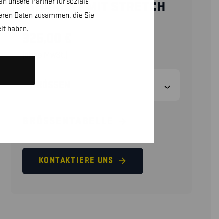
n unsere Partner für soziale
INHÄRENT MIT STRETCH
teren Daten zusammen, die Sie
lt haben.
325,00
€
(ohne MwSt.)
GRÖSSEN
GRÖSSENTABELLE
KONTAKTIERE UNS