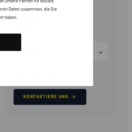
n unsere Partner für soziale
INHÄRENT
teren Daten zusammen, die Sie
lt haben.
292,00
€
(ohne MwSt.)
GRÖSSEN
GRÖSSENTABELLE
KONTAKTIERE UNS