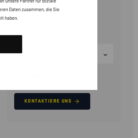
n unsere Partner für soziale
INHÄRENT
teren Daten zusammen, die Sie
lt haben.
278,00
€
(ohne MwSt.)
GRÖSSEN
GRÖSSENTABELLE
KONTAKTIERE UNS