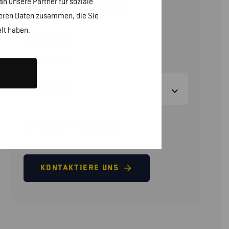
n unsere Partner für soziale
INHÄRENT APC 2
teren Daten zusammen, die Sie
lt haben.
329,00
€
(ohne MwSt.)
GRÖSSEN
GRÖSSENTABELLE
KONTAKTIERE UNS