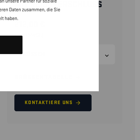
n unsere Partner für soziale
MIT REISSVERSCHLUSS
teren Daten zusammen, die Sie
lt haben.
212,00
€
(ohne MwSt.)
GRÖSSEN
GRÖSSENTABELLE
KONTAKTIERE UNS