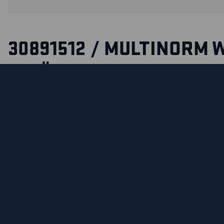
30891512 / MULTINORM 
INHÄRENT
Flammschutz Werkzeug-Weste, die Sie unter fordernden B
Die schmutz- und wasserabweisende Weste weist praktisch
Werkzeug und Accessoires auf. Verstärkte, dreiteilige Nag
am Gesäß. Getestet und zugelassen für 50 Waschgänge. Zer
1149-5, EN ISO 20471, EN ISO 11612, IEC 61482-2. ATPV: 11 ca
EN ISO 15797 Anforderungen für Industriewäsche.
ZERTIFIZIERUNGEN