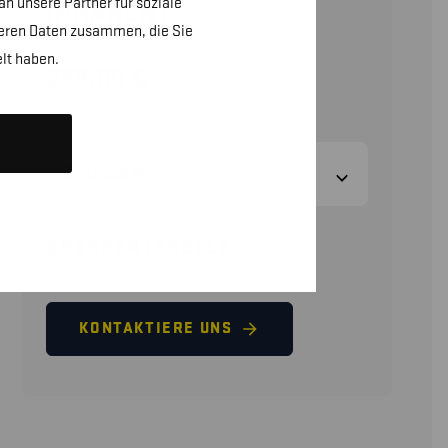
n unsere Partner für soziale
INHÄRENT
teren Daten zusammen, die Sie
lt haben.
229,00
€
(ohne MwSt.)
GRÖSSEN
GRÖSSENTABELLE
KONTAKTIERE UNS