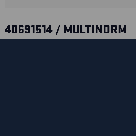
40691514 / MULTINORM
WINTERJACKE
Öl-, schmutz- und wasserabweisende Multinorm Winterjack
aus jeder Richtung sichtbar zu sein – auch wenn Sie sich b
zugängliche Taschen für all Ihre Bedürfnisse kombiniert mi
komfortablen Schnitt, robustem Material und höherer Sich
Jacke zur idealen Wahl für extreme und fordernde Arbeits
Zertifiziert nach EN 342, EN 1149-5, EN ISO 11611, EN 13034
ISO 11612, IEC 61482-2. ATPV: 43,0 cal/cm².
ZERTIFIZIERUNGEN