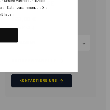
n unsere Partner für soziale
WINTERJACKE
teren Daten zusammen, die Sie
lt haben.
322,00
€
(ohne MwSt.)
GRÖSSEN
GRÖSSENTABELLE
KONTAKTIERE UNS