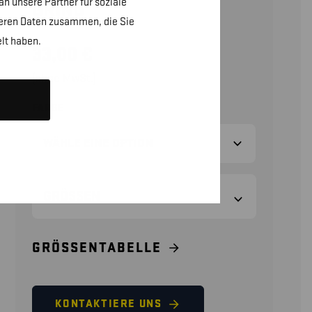
n unsere Partner für soziale
GRIND
teren Daten zusammen, die Sie
lt haben.
33,00
€
(ohne MwSt.)
FARBE
GRÖSSEN
GRÖSSENTABELLE
KONTAKTIERE UNS