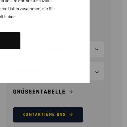
n unsere Partner für soziale
teren Daten zusammen, die Sie
26,90
€
lt haben.
(ohne MwSt.)
FARBE
GRÖSSEN
GRÖSSENTABELLE
KONTAKTIERE UNS