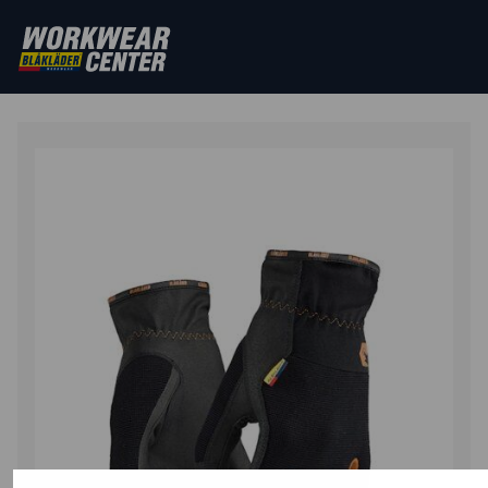
STARTSEITE
/
HANDSCHUHE
/
PRÄZISIONSHANDSCHUH
SUPREME STRONG