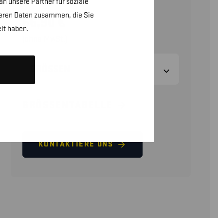
n unsere Partner für soziale
teren Daten zusammen, die Sie
66,90
€
lt haben.
(ohne MwSt.)
GRÖSSEN
GRÖSSENTABELLE
KONTAKTIERE UNS