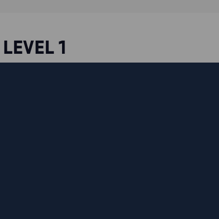
LEVEL 1
te und sanfte
d hat veschweißte
e Jacke hat eine
t leicht
r Frontverschluss
 zum Sturmknopf am
Die Jacke hat
t nach EN 343,