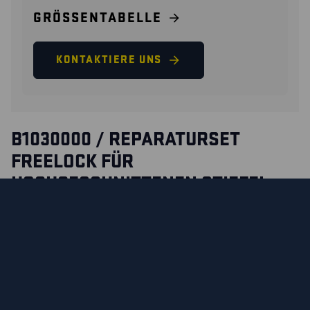
GRÖSSENTABELLE
KONTAKTIERE UNS
B1030000 / REPARATURSET
FREELOCK FÜR
HOCHGESCHNITTENEN STIEFEL
Komplettes Reparaturset zum Wechseln des Freelock-
Systems an Blåkläders hochgeschnittenen
Sicherheitsstiefeln.
Reparaturanleitung