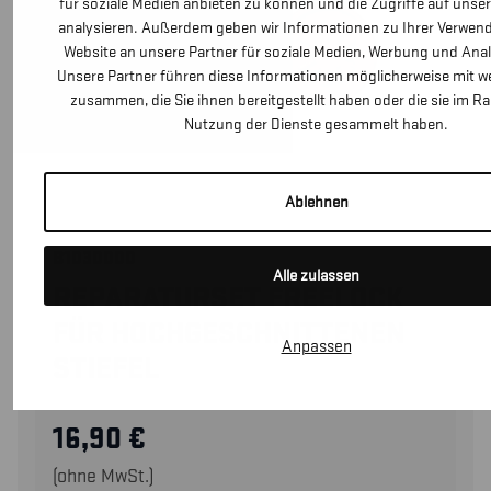
für soziale Medien anbieten zu können und die Zugriffe auf unse
analysieren. Außerdem geben wir Informationen zu Ihrer Verwen
Website an unsere Partner für soziale Medien, Werbung und Anal
Unsere Partner führen diese Informationen möglicherweise mit w
zusammen, die Sie ihnen bereitgestellt haben oder die sie im R
Nutzung der Dienste gesammelt haben.
Ablehnen
B1030000
Alle zulassen
REPARATURSET FREELOCK
FÜR HOCHGESCHNITTENEN
Anpassen
STIEFEL
16,90
€
(ohne MwSt.)