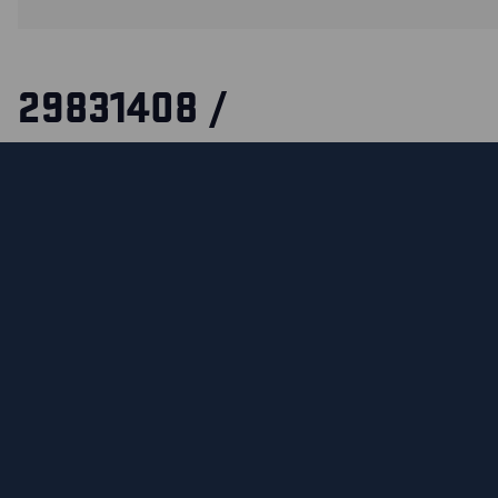
29831408 /
SCHNITTSCHUTZHANDSC
GEFÜTTERT, WASSERDIC
Wasserdichter, wintergefütterter Schnittschutz-Handschuh,
Latexbeschichtung. Dieser Handschuh bietet einen hervorr
eignet sich besonders gut für kalte und nasse Umgebungen
Schnittgefahr besteht. Zertifiziert für Kontaktwärme Level 
ZERTIFIZIERUNGEN