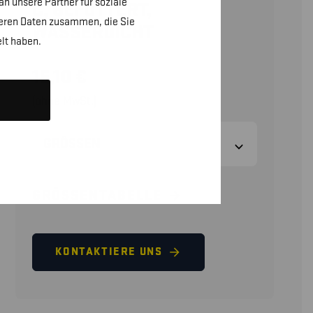
n unsere Partner für soziale
C, GEFÜTTERT,
teren Daten zusammen, die Sie
WASSERDICHT
lt haben.
15,10
€
(ohne MwSt.)
GRÖSSEN
GRÖSSENTABELLE
KONTAKTIERE UNS